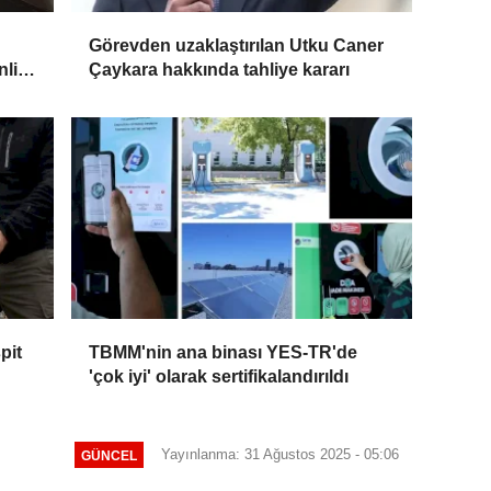
Görevden uzaklaştırılan Utku Caner
nlik
Çaykara hakkında tahliye kararı
pit
TBMM'nin ana binası YES-TR'de
'çok iyi' olarak sertifikalandırıldı
Yayınlanma: 31 Ağustos 2025 - 05:06
GÜNCEL