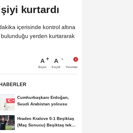
şiyi kurtardı
dakika içerisinde kontrol altına
şı bulunduğu yerden kurtararak
A
A
Büyüt
Küçült
Yorumlar
 HABERLER
Cumhurbaşkanı Erdoğan,
Suudi Arabistan yolcusu
Hradec Kralove 0-1 Beşiktaş
(Maç Sonucu) Beşiktaş tek
golle avantajı...