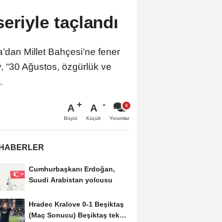
eriyle taçlandı
a’dan Millet Bahçesi’ne fener
, “30 Ağustos, özgürlük ve
.
A
A
Büyüt
Küçült
Yorumlar
 HABERLER
Cumhurbaşkanı Erdoğan,
Suudi Arabistan yolcusu
Hradec Kralove 0-1 Beşiktaş
(Maç Sonucu) Beşiktaş tek