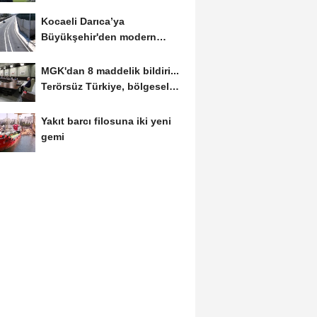
golle avantajı...
Kocaeli Darıca’ya
Büyükşehir'den modern
ulaşım yatırımı
MGK'dan 8 maddelik bildiri...
Terörsüz Türkiye, bölgesel
güvenlik...
Yakıt barcı filosuna iki yeni
gemi