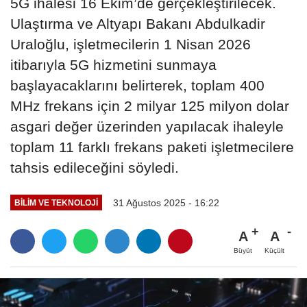
5G ihalesi 16 Ekim’de gerçekleştirilecek.
Ulaştırma ve Altyapı Bakanı Abdulkadir
Uraloğlu, işletmecilerin 1 Nisan 2026
itibarıyla 5G hizmetini sunmaya
başlayacaklarını belirterek, toplam 400
MHz frekans için 2 milyar 125 milyon dolar
asgari değer üzerinden yapılacak ihaleyle
toplam 11 farklı frekans paketi işletmecilere
tahsis edileceğini söyledi.
31 Ağustos 2025 - 16:22
BILIM VE TEKNOLOJI
A
A
Büyüt
Küçült