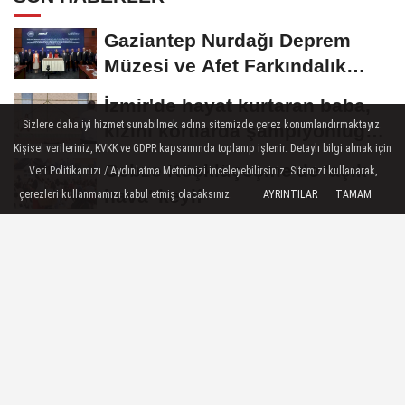
Gaziantep Nurdağı Deprem
Müzesi ve Afet Farkındalık
Merkezi için...
İzmir'de hayat kurtaran baba,
Sizlere daha iyi hizmet sunabilmek adına sitemizde çerez konumlandırmaktayız.
kızını kortlarda şampiyonluğa
Kişisel verileriniz, KVKK ve GDPR kapsamında toplanıp işlenir. Detaylı bilgi almak için
hazırlıyor
Gebze Köşklüçeşme'de 'açık
Veri Politikamızı / Aydınlatma Metnimizi inceleyebilirsiniz. Sitemizi kullanarak,
hava' keyif
çerezleri kullanmamızı kabul etmiş olacaksınız.
AYRINTILAR
TAMAM
Mersin'de Kurs Merkezleri
LGS’de büyük başarıya imza
attı
MHP'li Feti Yıldız'dan "Terörsüz
Türkiye" mesajı: Yasal
düzenlemeler...