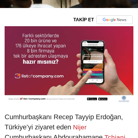
TAKİP ET
Cumhurbaşkanı Recep Tayyip Erdoğan,
Türkiye’yi ziyaret eden
Nijer
Cumhurbaşkanı Abdourahamane
Tchiani