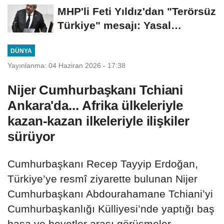
attı
MHP'li Feti Yıldız'dan "Terörsüz
Türkiye" mesajı: Yasal
düzenlemeler...
DÜNYA
Yayınlanma: 04 Haziran 2026 - 17:38
Nijer Cumhurbaşkanı Tchiani
Ankara'da... Afrika ülkeleriyle
kazan-kazan ilkeleriyle ilişkiler
sürüyor
Cumhurbaşkanı Recep Tayyip Erdoğan,
Türkiye’ye resmî ziyarette bulunan Nijer
Cumhurbaşkanı Abdourahamane Tchiani’yi
Cumhurbaşkanlığı Külliyesi’nde yaptığı baş
başa ve heyetler arası görüşmeler