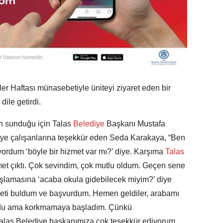
er Haftası münasebetiyle üniteyi ziyaret eden bir
ile getirdi.
n sunduğu için Talas
Belediye
Başkanı Mustafa
lye çalışanlarına teşekkür eden Seda Karakaya, “Ben
yordum ‘böyle bir hizmet var mı?’ diye. Karşıma
Talas
et çıktı. Çok sevindim, çok mutlu oldum. Geçen sene
aşlamasına ‘acaba okula gidebilecek miyim?’ diye
meti buldum ve başvurdum. Hemen geldiler, arabamı
zuldu ama korkmamaya başladım. Çünkü
. Talas Belediye başkanımıza çok teşekkür ediyorum.