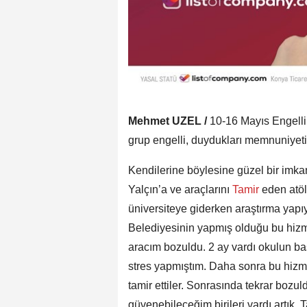
Mehmet UZEL /
10-16 Mayıs Engellil
grup engelli, duydukları memnuniyeti d
Kendilerine böylesine güzel bir imka
Yalçın’a ve araçlarını
Tamir
eden atö
üniversiteye giderken araştırma yapı
Belediyesinin yapmış olduğu bu hizm
aracım bozuldu. 2 ay vardı okulun b
stres yapmıştım. Daha sonra bu hiz
tamir ettiler. Sonrasında tekrar bo
güvenebileceğim birileri vardı artık