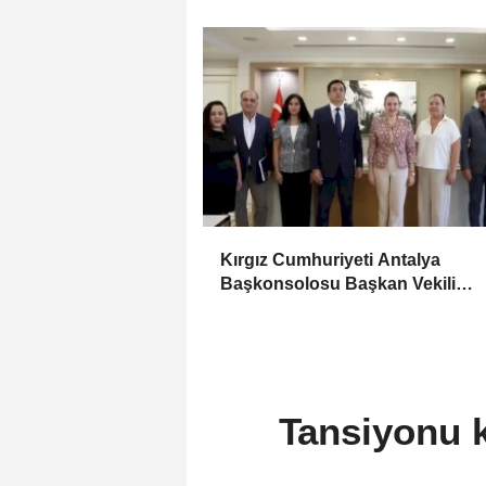
Kırgız Cumhuriyeti Antalya
Başkonsolosu Başkan Vekili
Özdemir’i ziyaret etti
Tansiyonu k