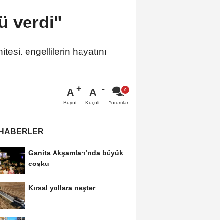
ü verdi"
esi, engellilerin hayatını
A
A
Büyüt
Küçült
Yorumlar
 HABERLER
Ganita Akşamları’nda büyük
coşku
Kırsal yollara neşter