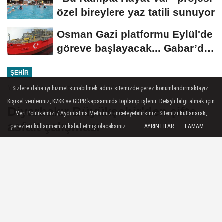
özel bireylere yaz tatili sunuyor
Osman Gazi platformu Eylül'de
göreve başlayacak... Gabar’da
günlük...
ŞEHIR
Yayınlanma: 07 Haziran 2025 - 17:22
Sizlere daha iyi hizmet sunabilmek adına sitemizde çerez konumlandırmaktayız.
Kişisel verileriniz, KVKK ve GDPR kapsamında toplanıp işlenir. Detaylı bilgi almak için
Diyarbakır Büyükşehir'den çifte
Veri Politikamızı / Aydınlatma Metnimizi inceleyebilirsiniz. Sitemizi kullanarak,
asfalt çalışması
çerezleri kullanmamızı kabul etmiş olacaksınız.
AYRINTILAR
TAMAM
Diyarbakır Büyükşehir Belediyesi, Bağlar
ilçesi Cengizler Caddesi ve Aydın Arslan
Bulvarı’nda başlattığı asfalt çalışmasını
tamamladı.