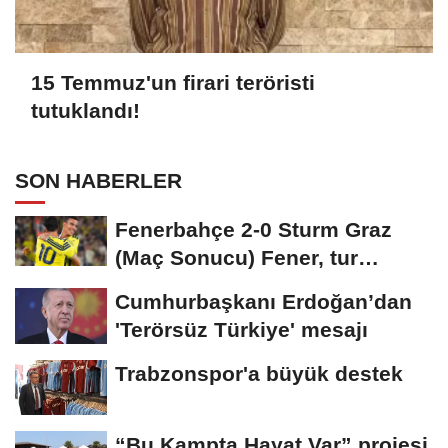
15 Temmuz'un firari teröristi
tutuklandı!
SON HABERLER
Fenerbahçe 2-0 Sturm Graz
(Maç Sonucu) Fener, tur
avantajını kaptı!
Cumhurbaşkanı Erdoğan’dan
'Terörsüz Türkiye' mesajı
Trabzonspor'a büyük destek
“Bu Kampta Hayat Var” projesi