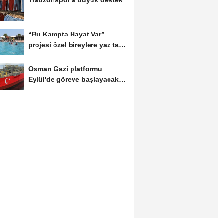
“Bu Kampta Hayat Var”
projesi özel bireylere yaz tatili
sunuyor
Osman Gazi platformu
Eylül'de göreve başlayacak...
Gabar’da günlük...