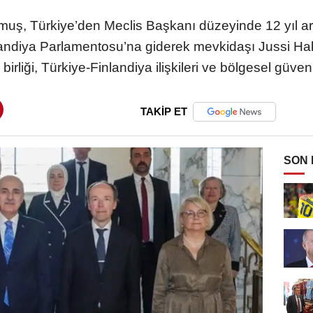
ş, Türkiye’den Meclis Başkanı düzeyinde 12 yıl ar
ndiya Parlamentosu’na giderek mevkidaşı Jussi Halla
liği, Türkiye-Finlandiya ilişkileri ve bölgesel güvenli
TAKİP ET
SON