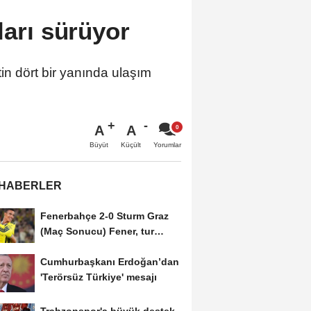
ları sürüyor
n dört bir yanında ulaşım
A
A
Büyüt
Küçült
Yorumlar
 HABERLER
Fenerbahçe 2-0 Sturm Graz
(Maç Sonucu) Fener, tur
avantajını kaptı!
Cumhurbaşkanı Erdoğan’dan
'Terörsüz Türkiye' mesajı
Trabzonspor'a büyük destek