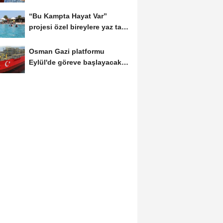
“Bu Kampta Hayat Var”
projesi özel bireylere yaz tatili
sunuyor
Osman Gazi platformu
Eylül'de göreve başlayacak...
Gabar’da günlük...