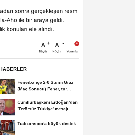
adan sonra gerçekleşen resmi
-Aho ile bir araya geldi.
k konuları ele alındı.
A
A
Büyüt
Küçült
Yorumlar
 HABERLER
Fenerbahçe 2-0 Sturm Graz
(Maç Sonucu) Fener, tur
avantajını kaptı!
Cumhurbaşkanı Erdoğan’dan
'Terörsüz Türkiye' mesajı
Trabzonspor'a büyük destek