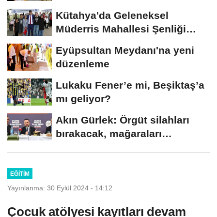
Kütahya'da Geleneksel
Müderris Mahallesi Şenliği
coşkusu
Eyüpsultan Meydanı'na yeni
düzenleme
Lukaku Fener’e mi, Beşiktaş’a
mı geliyor?
Akın Gürlek: Örgüt silahları
bırakacak, mağaraları
boşaltacak
EĞITIM
Yayınlanma: 30 Eylül 2024 - 14:12
Çocuk atölyesi kayıtları devam