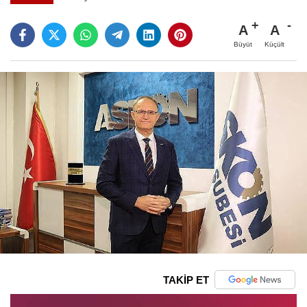
A
A
Büyüt
Küçült
TAKİP ET