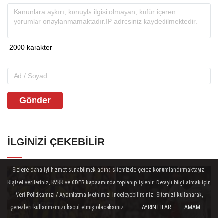
Gönder
İLGINIZI ÇEKEBILIR
Sizlere daha iyi hizmet sunabilmek adına sitemizde çerez konumlandırmaktayız.
Kişisel verileriniz, KVKK ve GDPR kapsamında toplanıp işlenir. Detaylı bilgi almak için
Veri Politikamızı / Aydınlatma Metnimizi inceleyebilirsiniz. Sitemizi kullanarak,
çerezleri kullanmamızı kabul etmiş olacaksınız.
AYRINTILAR
TAMAM