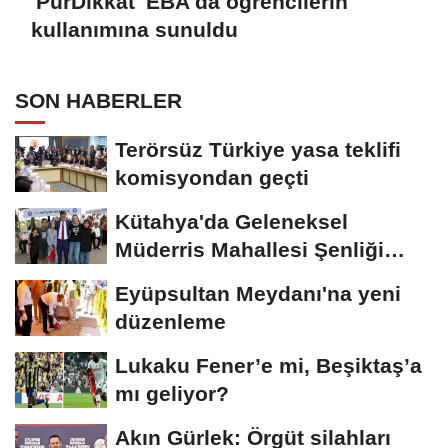
'PürDikkat' EBA'da öğrencilerin
kullanımına sunuldu
SON HABERLER
Terörsüz Türkiye yasa teklifi
komisyondan geçti
Kütahya'da Geleneksel
Müderris Mahallesi Şenliği
coşkusu
Eyüpsultan Meydanı'na yeni
düzenleme
Lukaku Fener’e mi, Beşiktaş’a
mı geliyor?
Akın Gürlek: Örgüt silahları