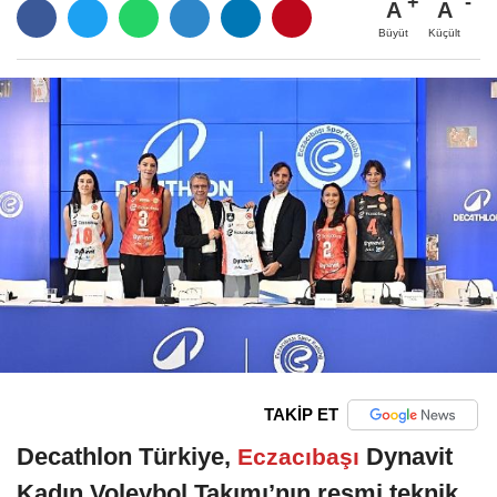
A
A
Büyüt
Küçült
TAKİP ET
Decathlon Türkiye,
Dynavit
Eczacıbaşı
Kadın Voleybol Takımı’nın resmi teknik