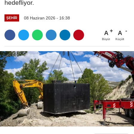
hedefliyor.
08 Haziran 2026 - 16:38
ŞEHIR
A
A
Büyüt
Küçült