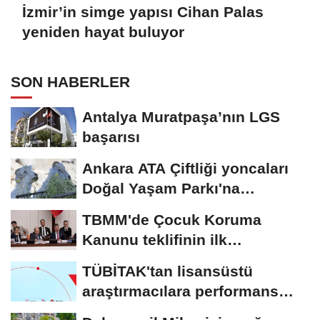
İzmir’in simge yapısı Cihan Palas
yeniden hayat buluyor
SON HABERLER
Antalya Muratpaşa’nın LGS
başarısı
Ankara ATA Çiftliği yoncaları
Doğal Yaşam Parkı'na
ulaştırıldı
TBMM'de Çocuk Koruma
Kanunu teklifinin ilk
görüşmeleri tamamlandı
TÜBİTAK'tan lisansüstü
araştırmacılara performans
bursu çağrısı