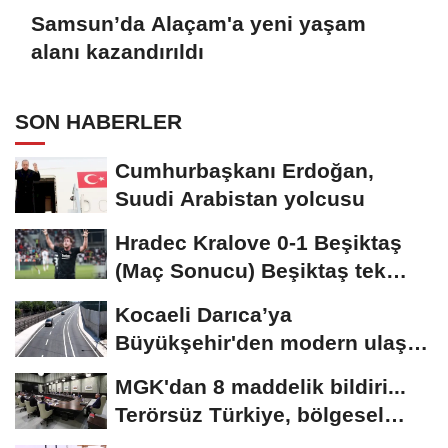
Samsun’da Alaçam'a yeni yaşam
alanı kazandırıldı
SON HABERLER
Cumhurbaşkanı Erdoğan,
Suudi Arabistan yolcusu
Hradec Kralove 0-1 Beşiktaş
(Maç Sonucu) Beşiktaş tek
golle avantajı...
Kocaeli Darıca’ya
Büyükşehir'den modern ulaşım
yatırımı
MGK'dan 8 maddelik bildiri...
Terörsüz Türkiye, bölgesel
güvenlik...