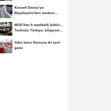
golle avantajı...
Kocaeli Darıca’ya
Büyükşehir'den modern
ulaşım yatırımı
MGK'dan 8 maddelik bildiri...
Terörsüz Türkiye, bölgesel
güvenlik...
Yakıt barcı filosuna iki yeni
gemi