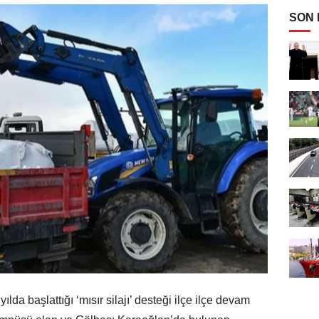
SON
da başlattığı ‘mısır silajı’ desteği ilçe ilçe devam