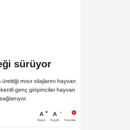
eği sürüyor
ettiği mısır silajlarını hayvan
şkentli genç girişimciler hayvan
 sağlanıyor.
A
A
Büyüt
Küçült
Yorumlar