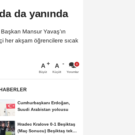
da da yanında
r. Başkan Mansur Yavaş’ın
içi her akşam öğrencilere sıcak
A
A
Büyüt
Küçült
Yorumlar
 HABERLER
Cumhurbaşkanı Erdoğan,
Suudi Arabistan yolcusu
Hradec Kralove 0-1 Beşiktaş
(Maç Sonucu) Beşiktaş tek