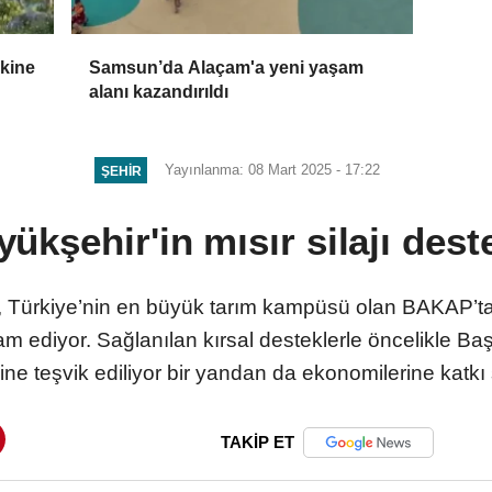
skine
Samsun’da Alaçam'a yeni yaşam
alanı kazandırıldı
Yayınlanma: 08 Mart 2025 - 17:22
ŞEHIR
ükşehir'in mısır silajı dest
Türkiye’nin en büyük tarım kampüsü olan BAKAP’ta ür
am ediyor. Sağlanılan kırsal desteklerle öncelikle Ba
liğine teşvik ediliyor bir yandan da ekonomilerine katkı
TAKİP ET