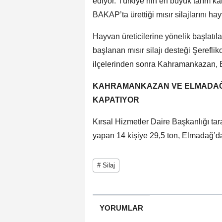
ediyor. Türkiye’nin en büyük tarım 
BAKAP’ta ürettiği mısır silajlarını ha
Hayvan üreticilerine yönelik başlatıl
başlanan mısır silajı desteği Şerefl
ilçelerinden sonra Kahramankazan, El
KAHRAMANKAZAN VE ELMADAĞ D
KAPATIYOR
Kırsal Hizmetler Daire Başkanlığı ta
yapan 14 kişiye 29,5 ton, Elmadağ’da 
# Silaj
YORUMLAR