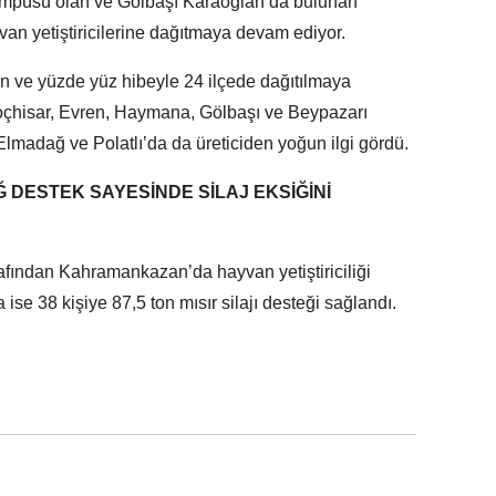
kampüsü olan ve Gölbaşı Karaoğlan’da bulunan
yvan yetiştiricilerine dağıtmaya devam ediyor.
an ve yüzde yüz hibeyle 24 ilçede dağıtılmaya
ikoçhisar, Evren, Haymana, Gölbaşı ve Beypazarı
madağ ve Polatlı’da da üreticiden yoğun ilgi gördü.
ESTEK SAYESİNDE SİLAJ EKSİĞİNİ
rafından Kahramankazan’da hayvan yetiştiriciliği
ise 38 kişiye 87,5 ton mısır silajı desteği sağlandı.