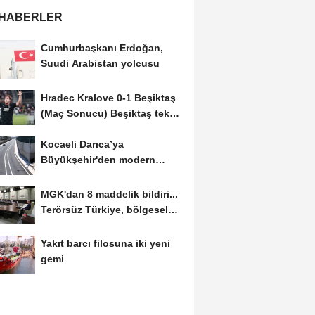
 HABERLER
Cumhurbaşkanı Erdoğan,
Suudi Arabistan yolcusu
Hradec Kralove 0-1 Beşiktaş
(Maç Sonucu) Beşiktaş tek
golle avantajı...
Kocaeli Darıca’ya
Büyükşehir'den modern
ulaşım yatırımı
MGK'dan 8 maddelik bildiri...
Terörsüz Türkiye, bölgesel
güvenlik...
Yakıt barcı filosuna iki yeni
gemi