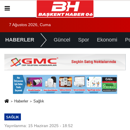
7 Ağustos 2026, Cuma
HABERLER
Güncel
Spor
Ekonomi
Po
Haberler
Sağlık
SAĞLIK
Yayınlanma: 15 Haziran 2025 - 18:52