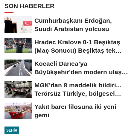
SON HABERLER
Cumhurbaşkanı Erdoğan,
Suudi Arabistan yolcusu
Hradec Kralove 0-1 Beşiktaş
(Maç Sonucu) Beşiktaş tek
golle avantajı...
Kocaeli Darıca’ya
Büyükşehir'den modern ulaşım
yatırımı
MGK'dan 8 maddelik bildiri...
Terörsüz Türkiye, bölgesel
güvenlik...
Yakıt barcı filosuna iki yeni
gemi
ŞEHIR