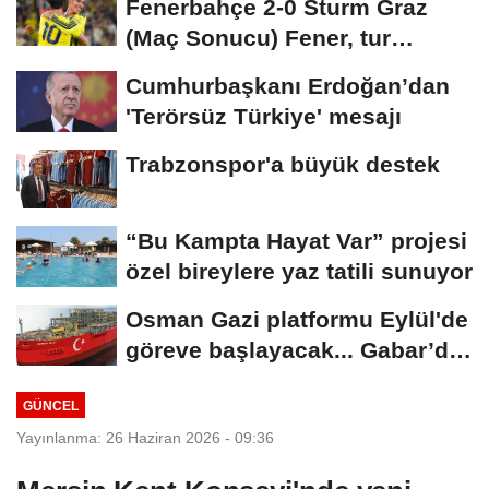
Fenerbahçe 2-0 Sturm Graz
(Maç Sonucu) Fener, tur
avantajını kaptı!
Cumhurbaşkanı Erdoğan’dan
'Terörsüz Türkiye' mesajı
Trabzonspor'a büyük destek
“Bu Kampta Hayat Var” projesi
özel bireylere yaz tatili sunuyor
Osman Gazi platformu Eylül'de
göreve başlayacak... Gabar’da
günlük...
GÜNCEL
Yayınlanma: 26 Haziran 2026 - 09:36