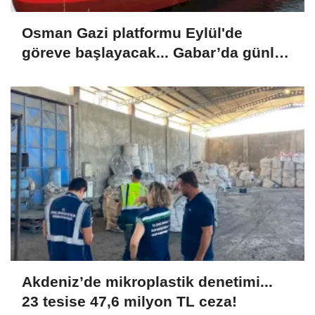
Osman Gazi platformu Eylül'de
göreve başlayacak... Gabar’da günlük
petrol üretimi 83 bin 200 varile ulaştı
Akdeniz’de mikroplastik denetimi...
23 tesise 47,6 milyon TL ceza!