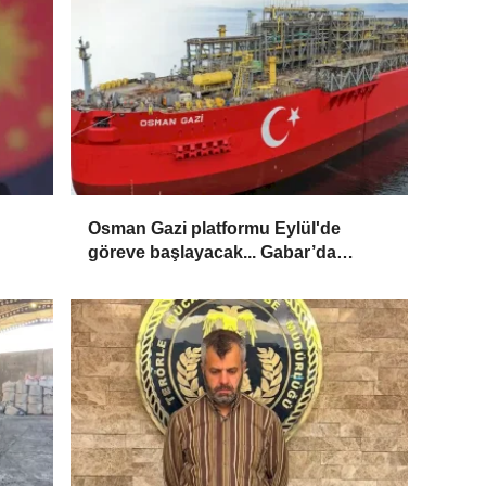
Osman Gazi platformu Eylül'de
göreve başlayacak... Gabar’da
günlük petrol üretimi 83 bin 200
varile ulaştı