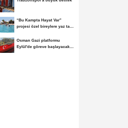
“Bu Kampta Hayat Var”
projesi özel bireylere yaz tatili
sunuyor
Osman Gazi platformu
Eylül'de göreve başlayacak...
Gabar’da günlük...