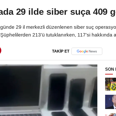
ada 29 ilde siber suça 409 g
 6 günde 29 il merkezli düzenlenen siber suç operasy
Şüphelilerden 213'ü tutuklanırken, 117'si hakkında adl
TAKİP ET
SON