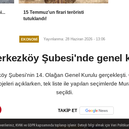
...
15 Temmuz'un firari teröristi
tutuklandı!
Yayınlanma: 28 Haziran 2026 - 13:06
EKONOMI
erkezköy Şubesi'nde genel 
öy Şubesi'nin 14. Olağan Genel Kurulu gerçekleşti
jeleri açıklarken, tek liste ile yapılan seçimlerde 
seçildi.
TAKİP ET
ileriniz, KVKK ve GDPR kapsamında toplanıp işlenir. Detaylı bilgi almak için Veri Politikam