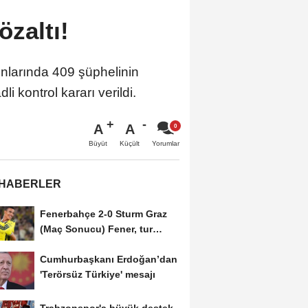
özaltı!
onlarında 409 şüphelinin
i kontrol kararı verildi.
A
A
Büyüt
Küçült
Yorumlar
 HABERLER
Fenerbahçe 2-0 Sturm Graz
(Maç Sonucu) Fener, tur
avantajını kaptı!
Cumhurbaşkanı Erdoğan’dan
'Terörsüz Türkiye' mesajı
Trabzonspor'a büyük destek