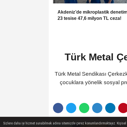
Akdeniz’de mikroplastik denetimi
23 tesise 47,6 milyon TL ceza!
Türk Metal Ç
Türk Metal Sendikası Çerkezk
çocuklara yönelik sosyal pro
Sizlere daha iyi hizmet sunabilmek adına sitemizde çerez konumlandırmaktayız. Kişisel ver