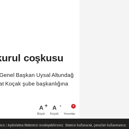
kurul coşkusu
. Genel Başkan Uysal Altundağ
Murat Koçak şube başkanlığına
A
A
Büyüt
Küçült
Yorumlar
ızı / Aydınlatma Metnimizi inceleyebilirsiniz. Sitemizi kullanarak, çerezleri kullanmamızı