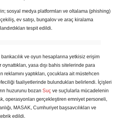
in; sosyal medya platformları ve oltalama (phishing)
, çekiliş, ev satışı, bungalov ve araç kiralama
ndırdıkları tespit edildi.
l bankacılık ve oyun hesaplarına yetkisiz erişim
 oynattıkları, yasa dışı bahis sitelerinde para
lerin reklamını yaptıkları, çocuklara ait müstehcen
iliği faaliyetlerinde bulundukları belirlendi. İçişleri
arın huzurunu bozan
Suç
ve suçlularla mücadelenin
ak, operasyonları gerçekleştiren emniyet personeli,
nlığı, MASAK, Cumhuriyet başsavcılıkları ve
brik edildi.