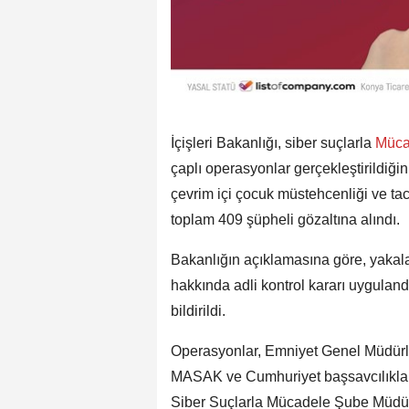
İçişleri Bakanlığı, siber suçlarla
Müca
çaplı operasyonlar gerçekleştirildiğini
çevrim içi çocuk müstehcenliği ve ta
toplam 409 şüpheli gözaltına alındı.
Bakanlığın açıklamasına göre, yakala
hakkında adli kontrol kararı uygulandı
bildirildi.
Operasyonlar, Emniyet Genel Müdürl
MASAK ve Cumhuriyet başsavcılıkları
Siber Suçlarla Mücadele Şube Müdürl