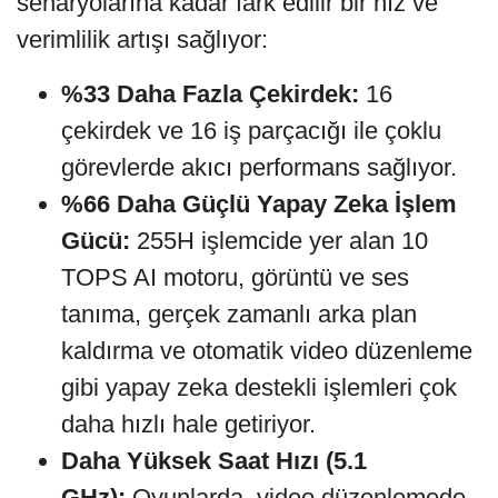
senaryolarına kadar fark edilir bir hız ve
verimlilik artışı sağlıyor:
%33 Daha Fazla Çekirdek:
16
çekirdek ve 16 iş parçacığı ile çoklu
görevlerde akıcı performans sağlıyor.
%66 Daha Güçlü Yapay Zeka İşlem
Gücü:
255H işlemcide yer alan 10
TOPS AI motoru, görüntü ve ses
tanıma, gerçek zamanlı arka plan
kaldırma ve otomatik video düzenleme
gibi yapay zeka destekli işlemleri çok
daha hızlı hale getiriyor.
Daha Yüksek Saat Hızı (5.1
GHz):
Oyunlarda, video düzenlemede