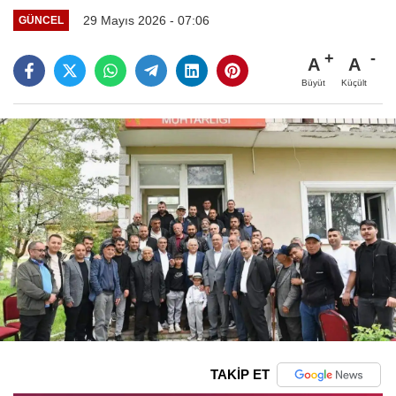
29 Mayıs 2026 - 07:06
GÜNCEL
A
A
Büyüt
Küçült
TAKİP ET