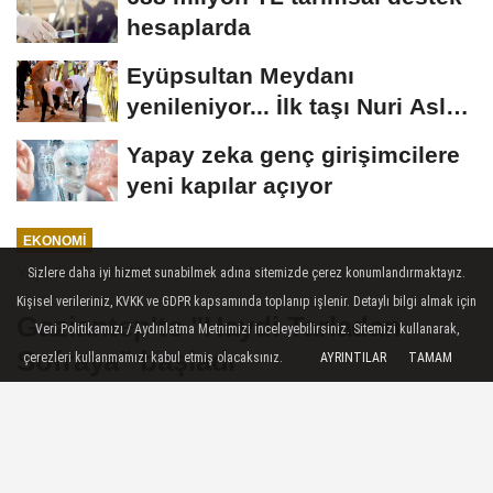
hesaplarda
Eyüpsultan Meydanı
yenileniyor... İlk taşı Nuri Aslan
koydu
Yapay zeka genç girişimcilere
yeni kapılar açıyor
EKONOMI
Yayınlanma: 28 Mayıs 2026 - 19:06
Sizlere daha iyi hizmet sunabilmek adına sitemizde çerez konumlandırmaktayız.
Kişisel verileriniz, KVKK ve GDPR kapsamında toplanıp işlenir. Detaylı bilgi almak için
Gaziantep'te "Haydi Tarladan
Veri Politikamızı / Aydınlatma Metnimizi inceleyebilirsiniz. Sitemizi kullanarak,
Sofraya" başladı
çerezleri kullanmamızı kabul etmiş olacaksınız.
AYRINTILAR
TAMAM
Gaziantep Büyükşehir Belediye Başkanı
Fatma Şahin, 25 Aralık Mahallesi
sakinleriyle bir araya gelerek vatandaşlarla