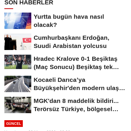
SON HABERLER
Yurtta bugün hava nasıl
olacak?
Cumhurbaşkanı Erdoğan,
Suudi Arabistan yolcusu
Hradec Kralove 0-1 Beşiktaş
(Maç Sonucu) Beşiktaş tek
golle avantajı...
Kocaeli Darıca’ya
Büyükşehir'den modern ulaşım
yatırımı
MGK'dan 8 maddelik bildiri...
Terörsüz Türkiye, bölgesel
güvenlik...
GÜNCEL