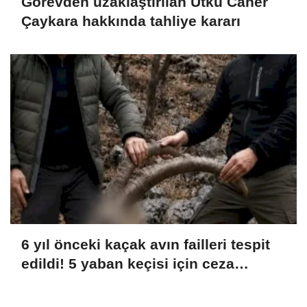
Görevden uzaklaştırılan Utku Caner
Çaykara hakkında tahliye kararı
6 yıl önceki kaçak avın failleri tespit
edildi! 5 yaban keçisi için ceza
uygulandı