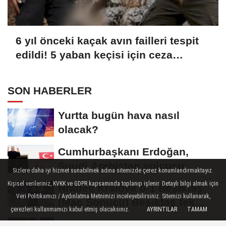
6 yıl önceki kaçak avın failleri tespit
edildi! 5 yaban keçisi için ceza
uygulandı
SON HABERLER
Yurtta bugün hava nasıl
olacak?
Cumhurbaşkanı Erdoğan,
Suudi Arabistan yolcusu
Sizlere daha iyi hizmet sunabilmek adına sitemizde çerez konumlandırmaktayız.
Kişisel verileriniz, KVKK ve GDPR kapsamında toplanıp işlenir. Detaylı bilgi almak için
Hradec Kralove 0-1 Beşiktaş
Veri Politikamızı / Aydınlatma Metnimizi inceleyebilirsiniz. Sitemizi kullanarak,
(Maç Sonucu) Beşiktaş tek
çerezleri kullanmamızı kabul etmiş olacaksınız.
AYRINTILAR
TAMAM
golle avantajı...
Kocaeli Darıca’ya