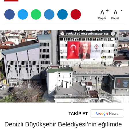
A
A
Büyüt
Küçült
TAKİP ET
Denizli Büyükşehir Belediyesi’nin eğitimde