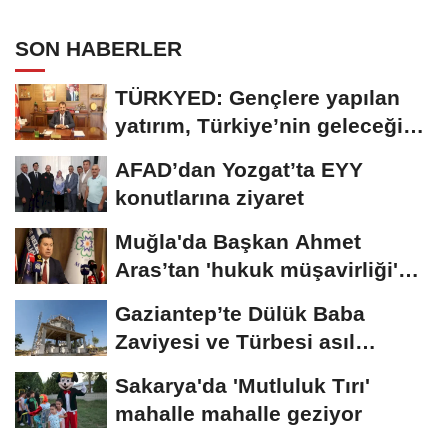
SON HABERLER
TÜRKYED: Gençlere yapılan
yatırım, Türkiye’nin geleceğine
yatırımdır
AFAD’dan Yozgat’ta EYY
konutlarına ziyaret
Muğla'da Başkan Ahmet
Aras’tan 'hukuk müşavirliği'
açıklaması
Gaziantep’te Dülük Baba
Zaviyesi ve Türbesi asıl
yerinde yeniden...
Sakarya'da 'Mutluluk Tırı'
mahalle mahalle geziyor