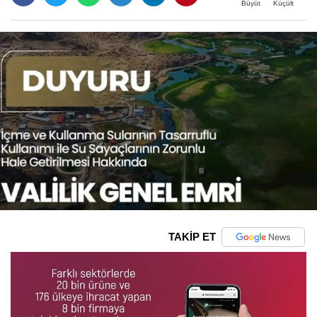
Büyüt
Küçült
TAKİP ET