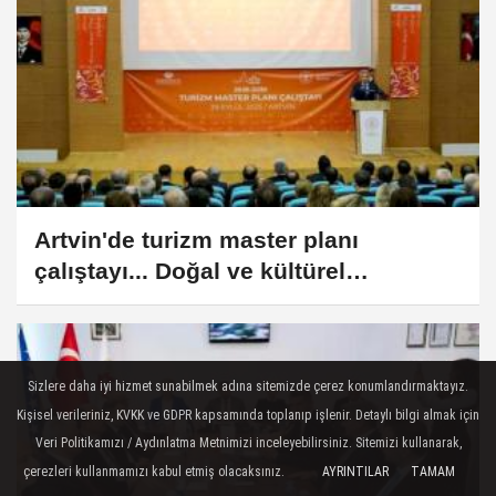
Artvin'de turizm master planı
çalıştayı... Doğal ve kültürel
zenginlikler geleceğe taşınıyor
Sizlere daha iyi hizmet sunabilmek adına sitemizde çerez konumlandırmaktayız.
Kişisel verileriniz, KVKK ve GDPR kapsamında toplanıp işlenir. Detaylı bilgi almak için
Veri Politikamızı / Aydınlatma Metnimizi inceleyebilirsiniz. Sitemizi kullanarak,
çerezleri kullanmamızı kabul etmiş olacaksınız.
AYRINTILAR
TAMAM