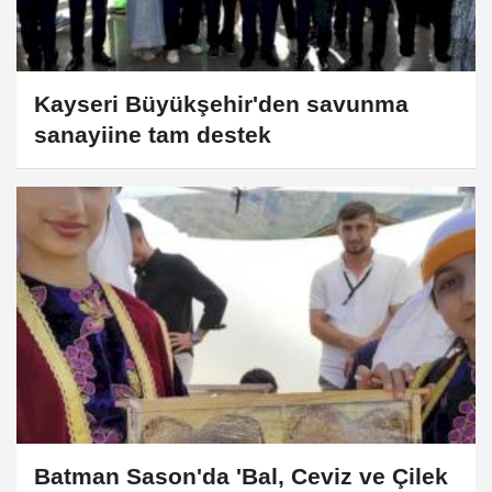
Kayseri Büyükşehir'den savunma
sanayiine tam destek
Batman Sason'da 'Bal, Ceviz ve Çilek