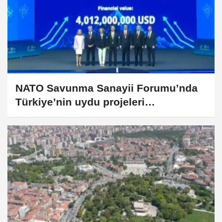
NATO Savunma Sanayii Forumu’nda
Türkiye’nin uydu projeleri
gündemde... İMECE-2 ve İMECE-3
tanıtıldı