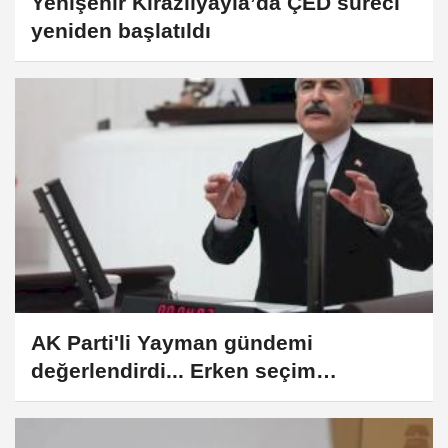
Yenişehir Kirazlıyayla’da ÇED süreci
yeniden başlatıldı
AK Parti'li Yayman gündemi
değerlendirdi... Erken seçim
gündemde değil