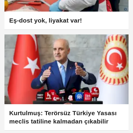
Eş-dost yok, liyakat var!
Kurtulmuş: Terörsüz Türkiye Yasası
meclis tatiline kalmadan çıkabilir