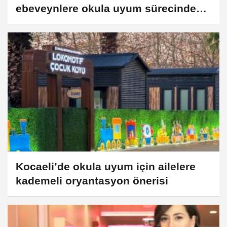
ebeveynlere okula uyum sürecinde
yol haritası
Kocaeli’de okula uyum için ailelere
kademeli oryantasyon önerisi