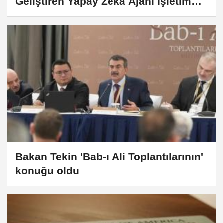
Geliştiren Yapay Zekâ Ajanı İşletim
Sistemi MagicOS 10'u Tanıttı
Bakan Tekin 'Bab-ı Ali Toplantılarının'
konuğu oldu