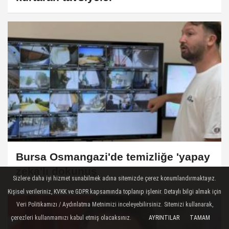
Bursa Osmangazi'de temizliğe 'yapay
zeka'lı dokunuş
Sizlere daha iyi hizmet sunabilmek adına sitemizde çerez konumlandırmaktayız.
Kişisel verileriniz, KVKK ve GDPR kapsamında toplanıp işlenir. Detaylı bilgi almak için
Veri Politikamızı / Aydınlatma Metnimizi inceleyebilirsiniz. Sitemizi kullanarak,
çerezleri kullanmamızı kabul etmiş olacaksınız.
AYRINTILAR
TAMAM