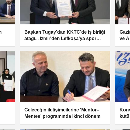
n
Başkan Tugay’dan KKTC’de iş birliği
Gazi
atağı... İzmir'den Lefkoşa’ya spor
ve A
parkı desteği
Geleceğin iletişimcilerine 'Mentor–
Kony
Mentee' programında ikinci dönem
kütü