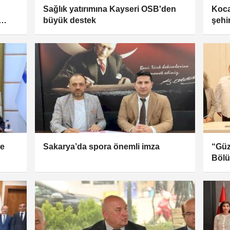
Sağlık yatırımına Kayseri OSB'den
Koca
büyük destek
şehi
le
Sakarya’da spora önemli imza
“Güz
Bölü