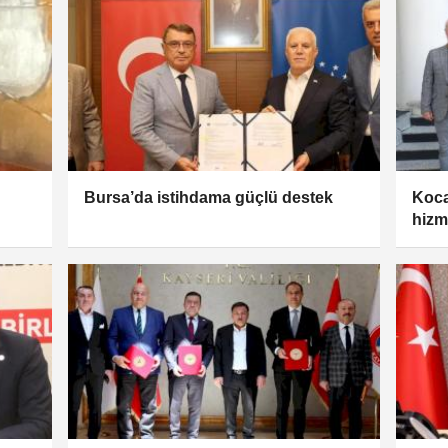
Bursa’da istihdama güçlü destek
Kocae
hizme