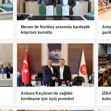
Meram ile Nuribey arasında kardeşlik
Anta
köprüsü kuruldu
gazi
Ankara Keçiören'de sağlıklı
İZBA
kentleşme için üçlü protokol
kabu