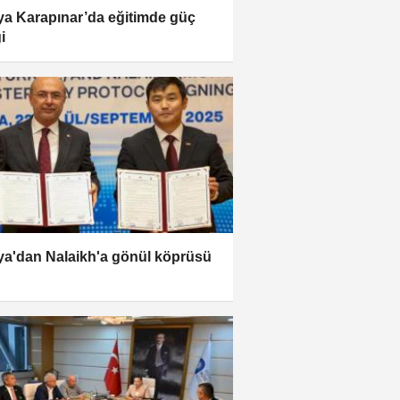
a Karapınar’da eğitimde güç
ği
a'dan Nalaikh'a gönül köprüsü