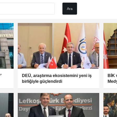
'
DEÜ, araştırma ekosistemini yeni iş
BİK v
birliğiyle güçlendirdi
Medy
dest