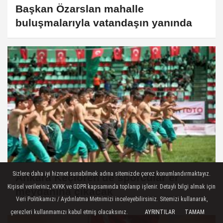
Başkan Özarslan mahalle
buluşmalarıyla vatandaşın yanında
Sizlere daha iyi hizmet sunabilmek adına sitemizde çerez konumlandırmaktayız.
Ankara Keçiören'de sporcular er
Kişisel verileriniz, KVKK ve GDPR kapsamında toplanıp işlenir. Detaylı bilgi almak için
meydanına çıkacak
Veri Politikamızı / Aydınlatma Metnimizi inceleyebilirsiniz. Sitemizi kullanarak,
çerezleri kullanmamızı kabul etmiş olacaksınız.
AYRINTILAR
TAMAM