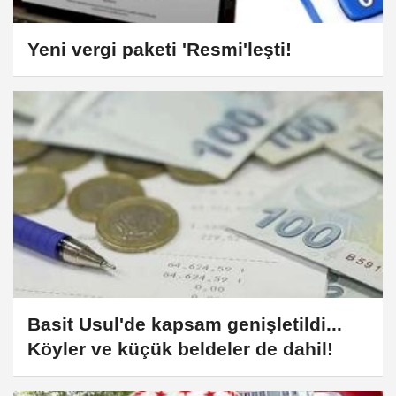
Yeni vergi paketi 'Resmi'leşti!
Basit Usul'de kapsam genişletildi...
Köyler ve küçük beldeler de dahil!