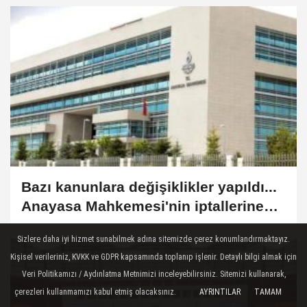
Bazı kanunlara değişiklikler yapıldı...
Anayasa Mahkemesi'nin iptallerine
ayar, YÖK ve TSK’da değişiklik
Sizlere daha iyi hizmet sunabilmek adına sitemizde çerez konumlandırmaktayız.
Kişisel verileriniz, KVKK ve GDPR kapsamında toplanıp işlenir. Detaylı bilgi almak için
Veri Politikamızı / Aydınlatma Metnimizi inceleyebilirsiniz. Sitemizi kullanarak,
çerezleri kullanmamızı kabul etmiş olacaksınız.
AYRINTILAR
TAMAM