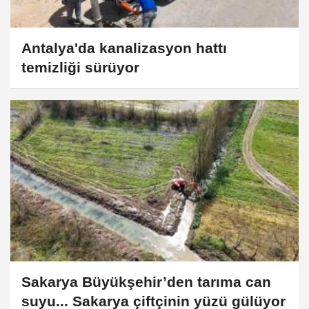
Antalya'da kanalizasyon hattı
temizliği sürüyor
Sakarya Büyükşehir’den tarıma can
suyu... Sakarya çiftçinin yüzü gülüyor