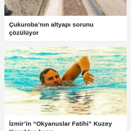
Çukuroba’nın altyapı sorunu
çözülüyor
İzmir’in “Okyanuslar Fatihi” Kuzey