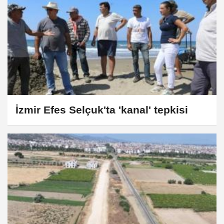
İzmir Efes Selçuk'ta 'kanal' tepkisi