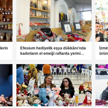
lerin
Efesium hediyelik eşya dükkânı’nda
İzmi
kadınların el emeği raflarda yerini
ürün
alıyor