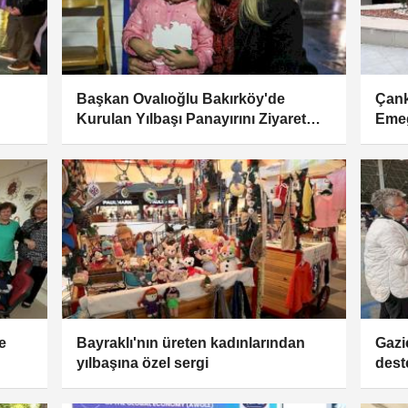
Başkan Ovalıoğlu Bakırköy'de
Çank
Kurulan Yılbaşı Panayırını Ziyaret
Emeğ
Etti
e
Bayraklı'nın üreten kadınlarından
Gazi
yılbaşına özel sergi
dest
açıld