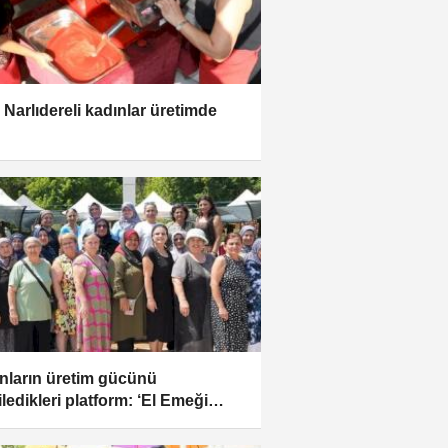
r Narlıdereli kadınlar üretimde
nların üretim gücünü
iledikleri platform: ‘El Emeği
rı’