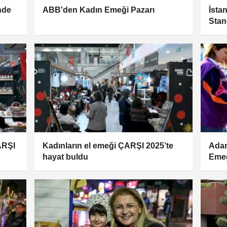
nde
ABB'den Kadın Emeği Pazarı
İsta
Stan
ÇARŞI
Kadınların el emeği ÇARŞI 2025’te
Adan
hayat buldu
Emeğ