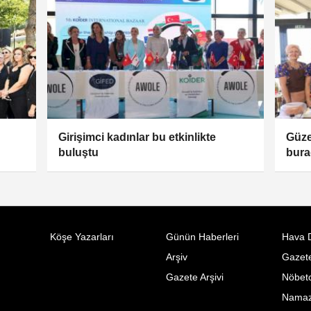
Girişimci kadınlar bu etkinlikte
Güze
buluştu
bura
Köşe Yazarları
Günün Haberleri
Hava 
Arşiv
Gazete
Gazete Arşivi
Nöbetc
Namaz 