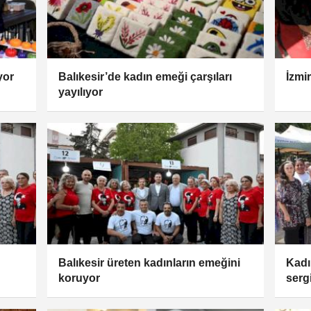
yor
Balıkesir’de kadın emeği çarşıları
İzmi
yayılıyor
Balıkesir üreten kadınların emeğini
Kadı
koruyor
serg
Paza