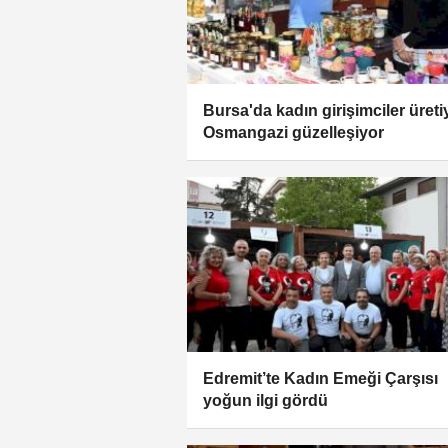
Bursa'da kadın girişimciler üreti
Osmangazi güzelleşiyor
Edremit’te Kadın Emeği Çarşısı
yoğun ilgi gördü