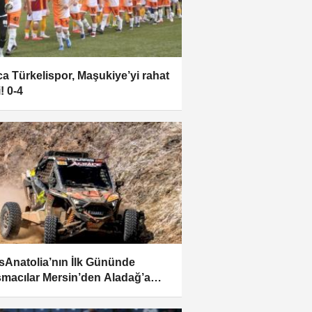
ca Türkelispor, Maşukiye’yi rahat
! 0-4
sAnatolia’nın İlk Gününde
şmacılar Mersin’den Aladağ’a
dü