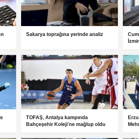
on
Sakarya toprağına yerinde analiz
Cumh
İzmi
is
TOFAŞ, Antalya kampında
Erzu
Bahçeşehir Koleji’ne mağlup oldu
Meh