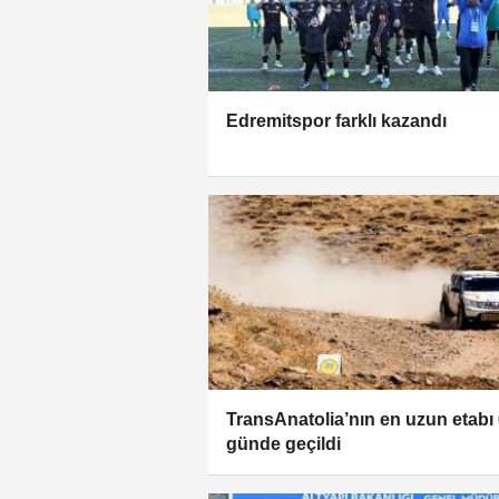
Edremitspor farklı kazandı
TransAnatolia’nın en uzun etabı 
günde geçildi