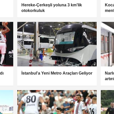
Hereke-Çerkeşli yoluna 3 km'lik
Koca
otokorkuluk
menf
dı
İstanbul'a Yeni Metro Araçları Geliyor
Narl
artırı