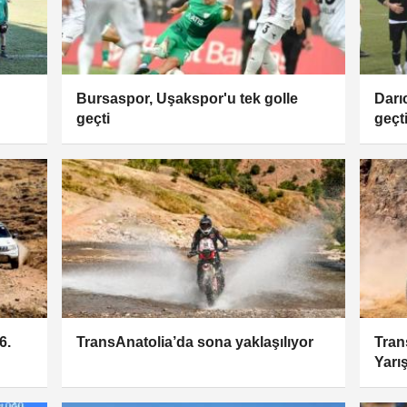
Bursaspor, Uşakspor'u tek golle
Darı
geçti
geçti
6.
TransAnatolia’da sona yaklaşılıyor
Tran
Yarı
sür