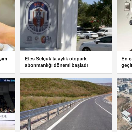
aşım
Efes Selçuk’ta aylık otopark
En ç
abonmanlığı dönemi başladı
geçir