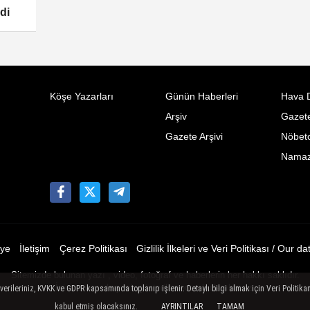
di
Köşe Yazarları
Günün Haberleri
Hava 
Arşiv
Gazete
Gazete Arşivi
Nöbetc
Namaz 
ye
İletişim
Çerez Politikası
Gizlilik İlkeleri ve Veri Politikası / Our da
Sitemizde bulunan yazı , video, fotoğraf ve haberlerin her hakkı saklıdır.
İzinsiz veya kaynak gösterilemeden kullanılamaz.
ileriniz, KVKK ve GDPR kapsamında toplanıp işlenir. Detaylı bilgi almak için Veri Politikam
kabul etmiş olacaksınız.
AYRINTILAR
TAMAM