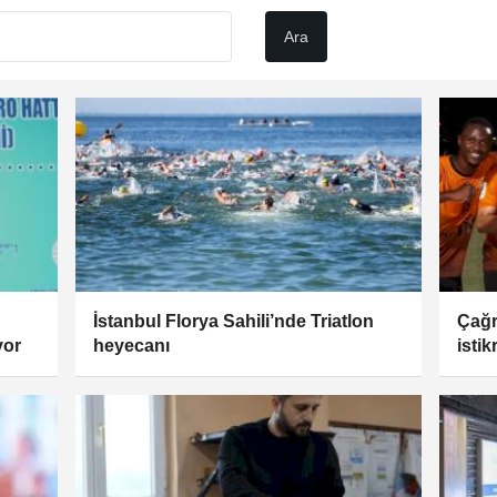
İstanbul Florya Sahili’nde Triatlon
Çağr
yor
heyecanı
istik