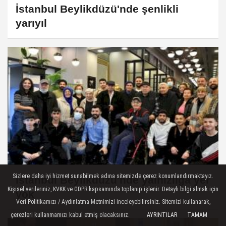
İstanbul Beylikdüzü'nde şenlikli
yarıyıl
Sizlere daha iyi hizmet sunabilmek adına sitemizde çerez konumlandırmaktayız.
İstanbul Beylikdüzü'nde yalnızlığa yer
Kişisel verileriniz, KVKK ve GDPR kapsamında toplanıp işlenir. Detaylı bilgi almak için
yok
Veri Politikamızı / Aydınlatma Metnimizi inceleyebilirsiniz. Sitemizi kullanarak,
çerezleri kullanmamızı kabul etmiş olacaksınız.
AYRINTILAR
TAMAM