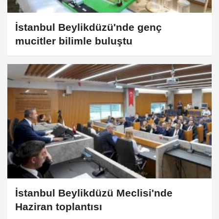
İstanbul Beylikdüzü'nde genç
mucitler bilimle buluştu
İstanbul Beylikdüzü Meclisi'nde
Haziran toplantısı