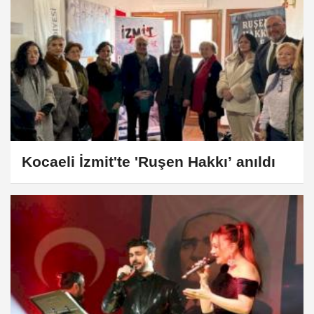
Kocaeli İzmit'te 'Ruşen Hakkı’ anıldı