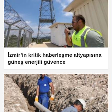
İzmir’in kritik haberleşme altyapısına
güneş enerjili güvence