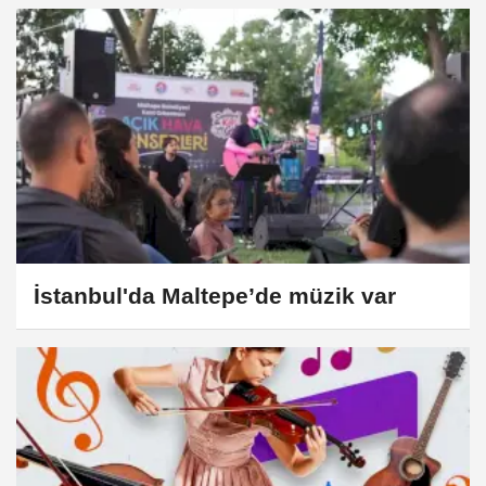
İstanbul'da Maltepe’de müzik var