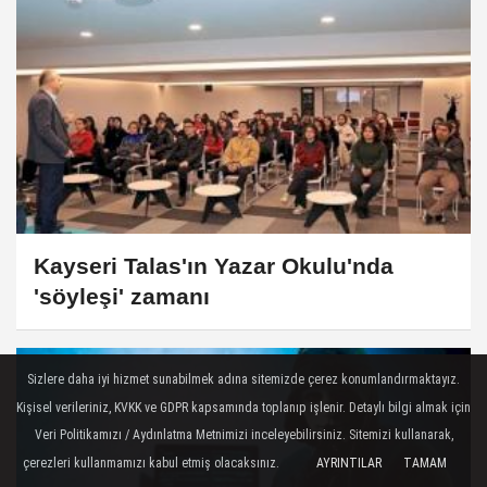
Kayseri Talas'ın Yazar Okulu'nda
'söyleşi' zamanı
Sizlere daha iyi hizmet sunabilmek adına sitemizde çerez konumlandırmaktayız.
Kişisel verileriniz, KVKK ve GDPR kapsamında toplanıp işlenir. Detaylı bilgi almak için
Veri Politikamızı / Aydınlatma Metnimizi inceleyebilirsiniz. Sitemizi kullanarak,
çerezleri kullanmamızı kabul etmiş olacaksınız.
AYRINTILAR
TAMAM