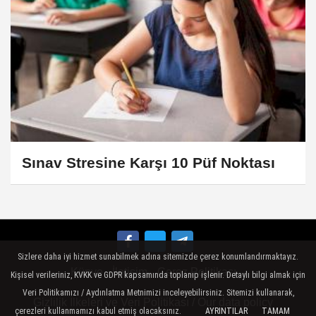
Sınav Stresine Karşı 10 Püf Noktası
Sizlere daha iyi hizmet sunabilmek adına sitemizde çerez konumlandırmaktayız.
Künye
İletişim
Çerez Politikası
Kişisel verileriniz, KVKK ve GDPR kapsamında toplanıp işlenir. Detaylı bilgi almak için
Veri Politikamızı / Aydınlatma Metnimizi inceleyebilirsiniz. Sitemizi kullanarak,
Gizlilik İlkeleri ve Veri Politikası / Our data policy
çerezleri kullanmamızı kabul etmiş olacaksınız.
AYRINTILAR
TAMAM