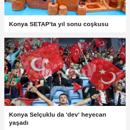
Konya SETAP'ta yıl sonu coşkusu
Konya Selçuklu da 'dev' heyecan
yaşadı