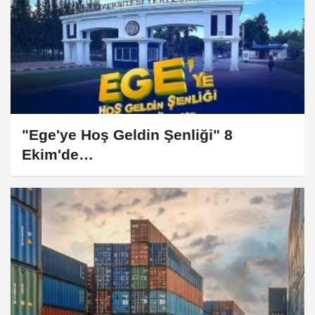
"Ege'ye Hoş Geldin Şenliği" 8
Ekim'de…