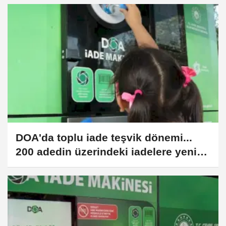
DOA'da toplu iade teşvik dönemi...
200 adedin üzerindeki iadelere yeni
teşvik