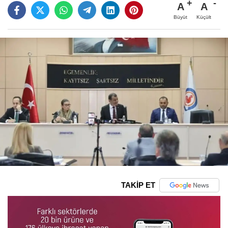
A
A
Büyüt
Küçült
TAKİP ET