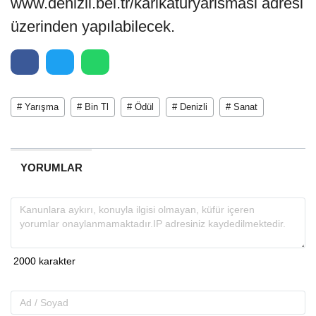
www.denizli.bel.tr/karikaturyarismasi adresi
üzerinden yapılabilecek.
# Yarışma
# Bin Tl
# Ödül
# Denizli
# Sanat
YORUMLAR