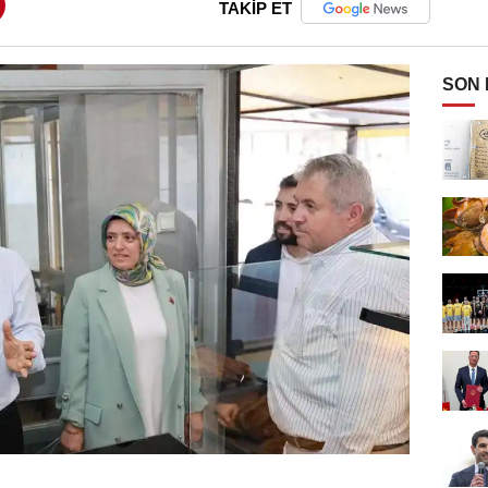
TAKİP ET
SON