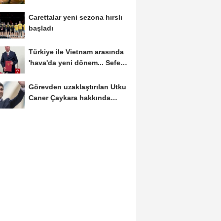
Ağustos'ta başlıyor
Carettalar yeni sezona hırslı
başladı
Türkiye ile Vietnam arasında
'hava'da yeni dönem... Sefer
kapasitesi...
Görevden uzaklaştırılan Utku
Caner Çaykara hakkında
tahliye kararı