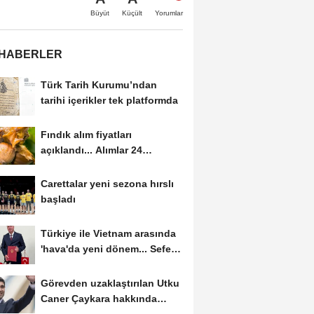
Büyüt
Küçült
Yorumlar
 HABERLER
Türk Tarih Kurumu’ndan
tarihi içerikler tek platformda
Fındık alım fiyatları
açıklandı... Alımlar 24
Ağustos'ta başlıyor
Carettalar yeni sezona hırslı
başladı
Türkiye ile Vietnam arasında
'hava'da yeni dönem... Sefer
kapasitesi...
Görevden uzaklaştırılan Utku
Caner Çaykara hakkında
tahliye kararı