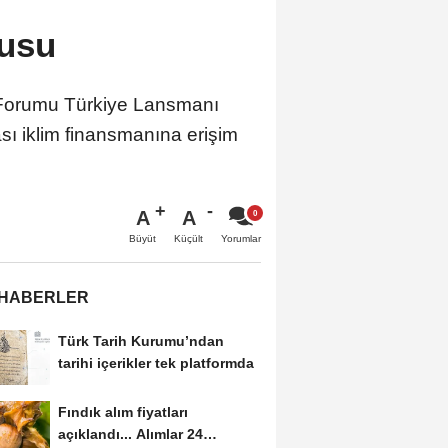
usu
ı Forumu Türkiye Lansmanı
sı iklim finansmanına erişim
A
A
Büyüt
Küçült
Yorumlar
 HABERLER
Türk Tarih Kurumu’ndan
tarihi içerikler tek platformda
Fındık alım fiyatları
açıklandı... Alımlar 24