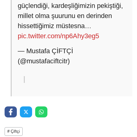
güçlendiği, kardeşliğimizin pekiştiği,
millet olma şuurunu en derinden
hissettiğimiz müstesna…
pic.twitter.com/np6Ahy3eg5
— Mustafa ÇİFTÇİ
(@mustafaciftcitr)
# Çiftçi