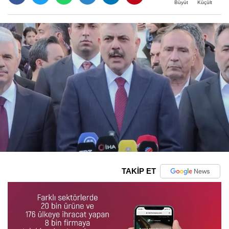
Büyüt
Küçült
TAKİP ET