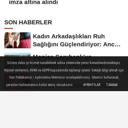
imza altına alındı
SON HABERLER
Kadın Arkadaşlıkları Ruh
Sağlığını Güçlendiriyor: Ancak
Her...
Manisa Saruhanlı’ya
Sizlere daha iyi hizmet sunabilmek adına sitemizde çerez konumlandırmaktayız.
Büyükşehir’den tarımsal
Kişisel verileriniz, KVKK ve GDPR kapsamında toplanıp işlenir. Detaylı bilgi almak için
destek
Manisa Büyükşehir 'sağlıklı
Veri Politikamızı / Aydınlatma Metnimizi inceleyebilirsiniz. Sitemizi kullanarak,
işyeri' sertifikasına kavuştu
çerezleri kullanmamızı kabul etmiş olacaksınız.
AYRINTILAR
TAMAM
Marmara Adası açıklarında
arızalanan tekne kurtarıldı
71 ilde dev narkotik
operasyonu: 844 tutuklama