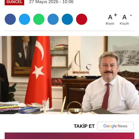
27 Mayıs 2026 - 10:06
GÜNCEL
A
A
Büyüt
Küçült
TAKİP ET