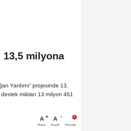
i 13,5 milyona
oğan Yardımı” projesinde 13.
estek miktarı 13 milyon 451
A
A
Büyüt
Küçült
Yorumlar