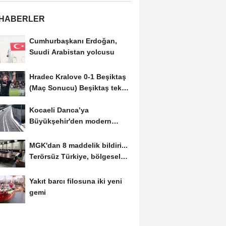
 HABERLER
Cumhurbaşkanı Erdoğan,
Suudi Arabistan yolcusu
Hradec Kralove 0-1 Beşiktaş
(Maç Sonucu) Beşiktaş tek
golle avantajı...
Kocaeli Darıca’ya
Büyükşehir'den modern
ulaşım yatırımı
MGK'dan 8 maddelik bildiri...
Terörsüz Türkiye, bölgesel
güvenlik...
Yakıt barcı filosuna iki yeni
gemi