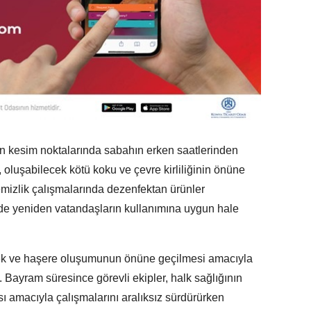
n kesim noktalarında sabahın erken saatlerinden
, oluşabilecek kötü koku ve çevre kirliliğinin önüne
mizlik çalışmalarında dezenfektan ürünler
rede yeniden vatandaşların kullanımına uygun hale
nek ve haşere oluşumunun önüne geçilmesi amacıyla
. Bayram süresince görevli ekipler, halk sağlığının
ı amacıyla çalışmalarını aralıksız sürdürürken