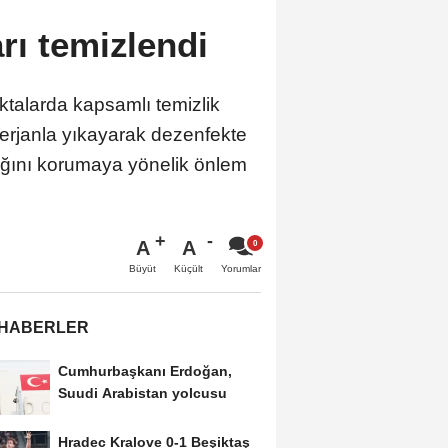
rı temizlendi
ktalarda kapsamlı temizlik
eterjanla yıkayarak dezenfekte
lığını korumaya yönelik önlem
A
A
Büyüt
Küçült
Yorumlar
 HABERLER
Cumhurbaşkanı Erdoğan,
Suudi Arabistan yolcusu
Hradec Kralove 0-1 Beşiktaş