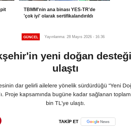
pit
TBMM'nin ana binası YES-TR'de
'çok iyi' olarak sertifikalandırıldı
Yayınlanma: 28 Mayıs 2026 - 16:36
GÜNCEL
şehir'in yeni doğan desteğ
ulaştı
sinin dar gelirli ailelere yönelik sürdürdüğü “Yeni D
. Proje kapsamında bugüne kadar sağlanan toplam d
bin TL’ye ulaştı.
TAKİP ET