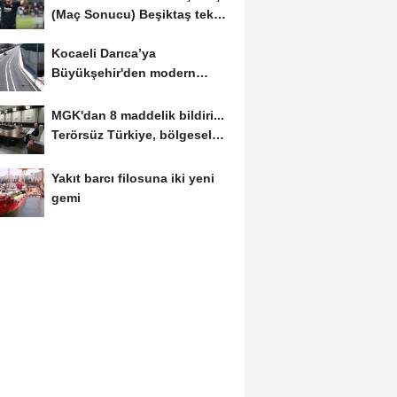
(Maç Sonucu) Beşiktaş tek
golle avantajı...
Kocaeli Darıca’ya
Büyükşehir'den modern
ulaşım yatırımı
MGK'dan 8 maddelik bildiri...
Terörsüz Türkiye, bölgesel
güvenlik...
Yakıt barcı filosuna iki yeni
gemi