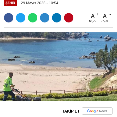
29 Mayıs 2025 - 10:54
ŞEHIR
A
A
Büyüt
Küçült
TAKİP ET