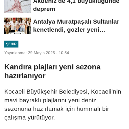
Akdeniz'de 4,1 büyüklüğünde
deprem
Antalya Muratpaşalı Sultanlar
kenetlendi, gözler yeni
sezonda
ŞEHIR
Yayınlanma: 29 Mayıs 2025 - 10:54
Kandıra plajları yeni sezona
hazırlanıyor
Kocaeli Büyükşehir Belediyesi, Kocaeli’nin
mavi bayraklı plajlarını yeni deniz
sezonuna hazırlamak için hummalı bir
çalışma yürütüyor.