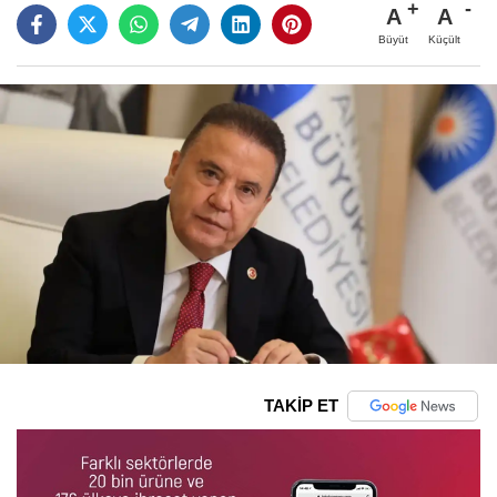
A
A
Büyüt
Küçült
TAKİP ET