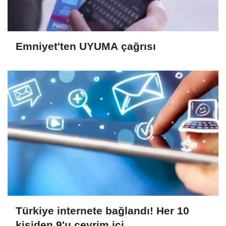
Emniyet'ten UYUMA çağrısı
Türkiye internete bağlandı! Her 10
kişiden 9'u çevrim içi