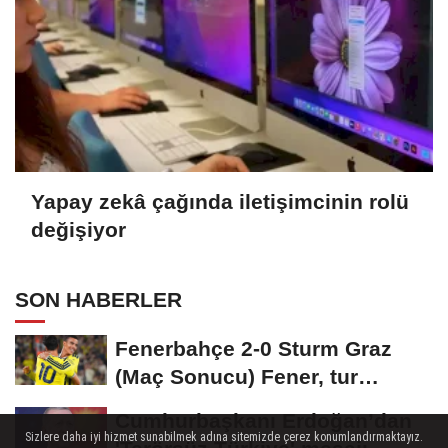
Yapay zekâ çağında iletişimcinin rolü
değişiyor
SON HABERLER
Fenerbahçe 2-0 Sturm Graz
(Maç Sonucu) Fener, tur
avantajını kaptı!
Cumhurbaşkanı Erdoğan’dan
Sizlere daha iyi hizmet sunabilmek adına sitemizde çerez konumlandırmaktayız.