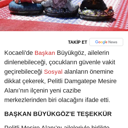
TAKİP ET
Kocaeli'de
Büyükgöz, ailelerin
Başkan
dinlenebileceği, çocukların güvenle vakit
geçirebileceği
alanların önemine
Sosyal
dikkat çekerek, Pelitli Damgatepe Mesire
Alanı’nın ilçenin yeni cazibe
merkezlerinden biri olacağını ifade etti.
BAŞKAN BÜYÜKGÖZ’E TEŞEKKÜR
Pelitli Mesire Alanı’nı aileleriyle birlikte