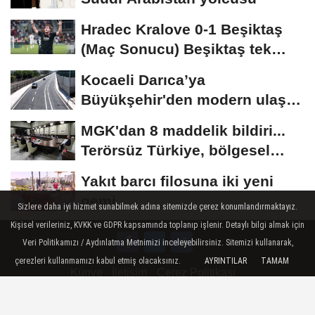
Hradec Kralove 0-1 Beşiktaş
(Maç Sonucu) Beşiktaş tek
golle avantajı...
Kocaeli Darıca’ya
Büyükşehir'den modern ulaşım
yatırımı
MGK'dan 8 maddelik bildiri...
Terörsüz Türkiye, bölgesel
güvenlik...
Yakıt barcı filosuna iki yeni
gemi
Sizlere daha iyi hizmet sunabilmek adına sitemizde çerez konumlandırmaktayız.
Kişisel verileriniz, KVKK ve GDPR kapsamında toplanıp işlenir. Detaylı bilgi almak için
Veri Politikamızı / Aydınlatma Metnimizi inceleyebilirsiniz. Sitemizi kullanarak,
çerezleri kullanmamızı kabul etmiş olacaksınız.
AYRINTILAR
TAMAM
Künye
İletişim
Çerez Politikası
Gizlilik İlkeleri ve Veri Politikası / Our data policy