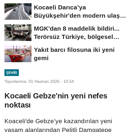
golle avantajı...
Kocaeli Darıca’ya
Büyükşehir'den modern ulaşım
yatırımı
MGK'dan 8 maddelik bildiri...
Terörsüz Türkiye, bölgesel
güvenlik...
Yakıt barcı filosuna iki yeni
gemi
ŞEHIR
Yayınlanma: 01 Haziran 2026 - 10:54
Kocaeli Gebze'nin yeni nefes
noktası
Koaceli'de Gebze’ye kazandırılan yeni
yaşam alanlarından Pelitli Damgatepe