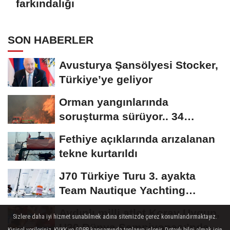
farkındalığı
SON HABERLER
Avusturya Şansölyesi Stocker,
Türkiye’ye geliyor
Orman yangınlarında
soruşturma sürüyor.. 34
şüpheliden 9'u tutuklandı
Fethiye açıklarında arızalanan
tekne kurtarıldı
J70 Türkiye Turu 3. ayakta
Team Nautique Yachting
şampiyonluğu elde...
Aydınlı milli atlet Koray Uygun,
Sizlere daha iyi hizmet sunabilmek adına sitemizde çerez konumlandırmaktayız.
U20 Dünya Şampiyonası’nda
Kişisel verileriniz, KVKK ve GDPR kapsamında toplanıp işlenir. Detaylı bilgi almak için