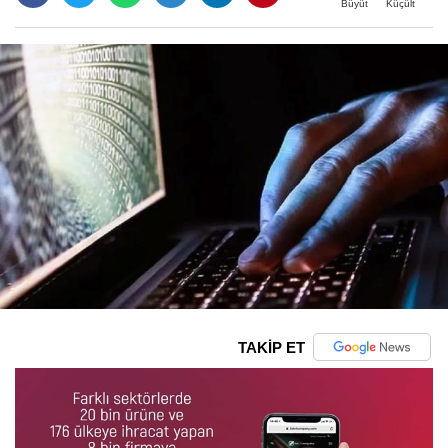
Büyüt
Küçült
TAKİP ET