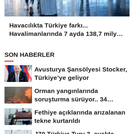
Havacılıkta Türkiye farkı...
Havalimanlarında 7 ayda 138,7 milyon
yolcu
SON HABERLER
Avusturya Şansölyesi Stocker,
Türkiye’ye geliyor
Orman yangınlarında
soruşturma sürüyor.. 34
şüpheliden 9'u tutuklandı
Fethiye açıklarında arızalanan
tekne kurtarıldı
J70 Türkiye Turu 3. ayakta