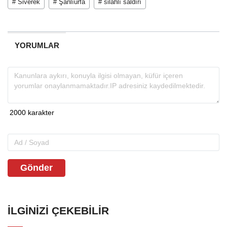
# Siverek
# Şanlıurfa
# silahlı saldırı
YORUMLAR
Gönder
İLGINIZI ÇEKEBILIR