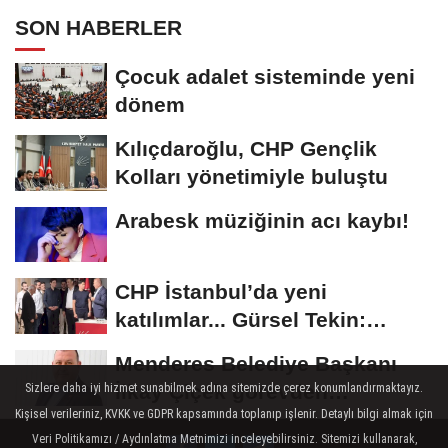
SON HABERLER
Çocuk adalet sisteminde yeni
dönem
Kılıçdaroğlu, CHP Gençlik
Kolları yönetimiyle buluştu
Arabesk müziğinin acı kaybı!
CHP İstanbul’da yeni
katılımlar... Gürsel Tekin:
Birlikte başaracağız
Menderes Belediye Başkanı
İlkay Çiçek görevden
Sizlere daha iyi hizmet sunabilmek adına sitemizde çerez konumlandırmaktayız.
Kişisel verileriniz, KVKK ve GDPR kapsamında toplanıp işlenir. Detaylı bilgi almak için
uzaklaştırıldı
Veri Politikamızı / Aydınlatma Metnimizi inceleyebilirsiniz. Sitemizi kullanarak,