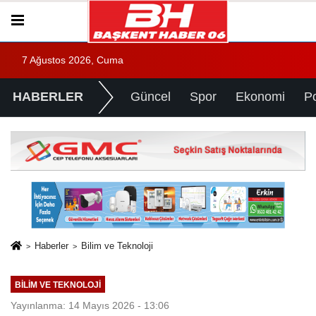
7 Ağustos 2026, Cuma
HABERLER
Güncel
Spor
Ekonomi
Po
Haberler
Bilim ve Teknoloji
BILIM VE TEKNOLOJI
Yayınlanma: 14 Mayıs 2026 - 13:06