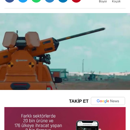
Büyüt
Küçült
TAKİP ET