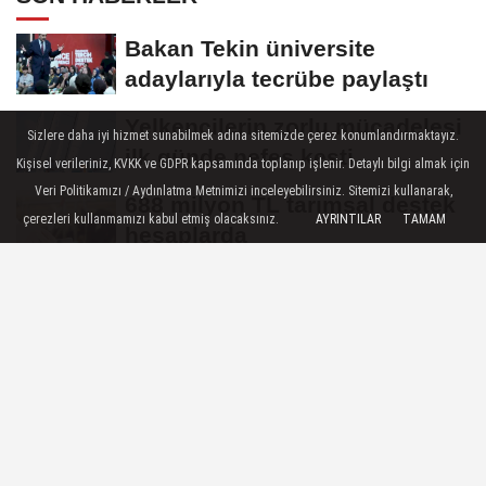
Bakan Tekin üniversite
adaylarıyla tecrübe paylaştı
Yelkencilerin zorlu mücadelesi
Sizlere daha iyi hizmet sunabilmek adına sitemizde çerez konumlandırmaktayız.
ilk günde nefes kesti
Kişisel verileriniz, KVKK ve GDPR kapsamında toplanıp işlenir. Detaylı bilgi almak için
Veri Politikamızı / Aydınlatma Metnimizi inceleyebilirsiniz. Sitemizi kullanarak,
688 milyon TL tarımsal destek
çerezleri kullanmamızı kabul etmiş olacaksınız.
AYRINTILAR
TAMAM
hesaplarda
Eyüpsultan Meydanı
yenileniyor... İlk taşı Nuri Aslan
koydu
Yapay zeka genç girişimcilere
yeni kapılar açıyor