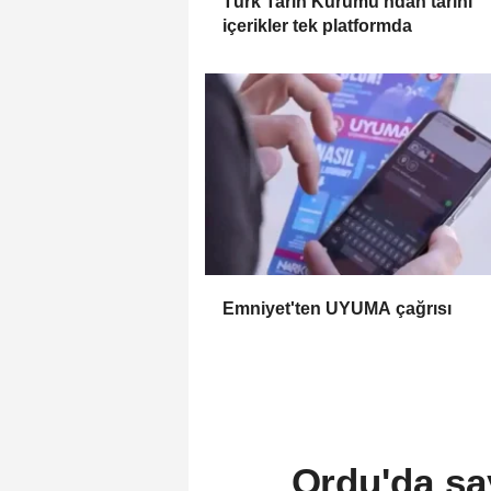
Türk Tarih Kurumu’ndan tarihi
içerikler tek platformda
Emniyet'ten UYUMA çağrısı
Ordu'da say