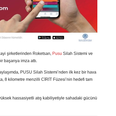
yi şirketlerinden Roketsan,
Pusu
Silah Sistemi ve
bir başarıya imza attı.
ylaşımda, PUSU Silah Sistemi’nden ilk kez bir hava
ta, 8 kilometre menzilli CİRİT Füzesi’nin hedefi tam
üksek hassasiyetli atış kabiliyetiyle sahadaki gücünü