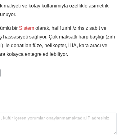
maliyeti ve kolay kullanımıyla özellikle asimetrik
sunuyor.
ümlü bir
Sistem
olarak, hafif zırhlı/zırhsız sabit ve
ş hassasiyeti sağlıyor. Çok maksatlı harp başlığı (zırh
ı) ile donatılan füze, helikopter, İHA, kara aracı ve
lara kolayca entegre edilebiliyor.