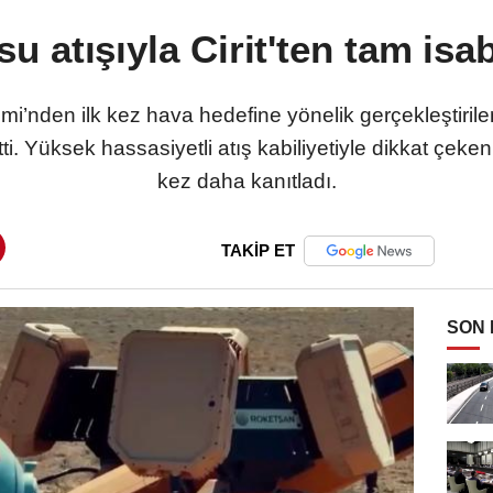
u atışıyla Cirit'ten tam isa
i’nden ilk kez hava hedefine yönelik gerçekleştiril
i. Yüksek hassasiyetli atış kabiliyetiyle dikkat çeken 
kez daha kanıtladı.
TAKİP ET
SON