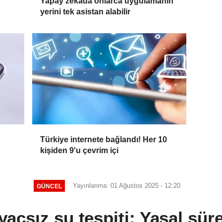
Yapay zekada onlarca uygulamanın
yerini tek asistan alabilir
Türkiye internete bağlandı! Her 10
kişiden 9'u çevrim içi
Yayınlanma: 01 Ağustos 2025 - 12:20
GÜNCEL
açsız su tespiti: Yasal süre