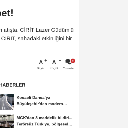
bet!
en atışta, CİRİT Lazer Güdümlü
CİRİT, sahadaki etkinliğini bir
A
A
Büyüt
Küçült
Yorumlar
 HABERLER
Kocaeli Darıca’ya
Büyükşehir'den modern
ulaşım yatırımı
MGK'dan 8 maddelik bildiri...
Terörsüz Türkiye, bölgesel