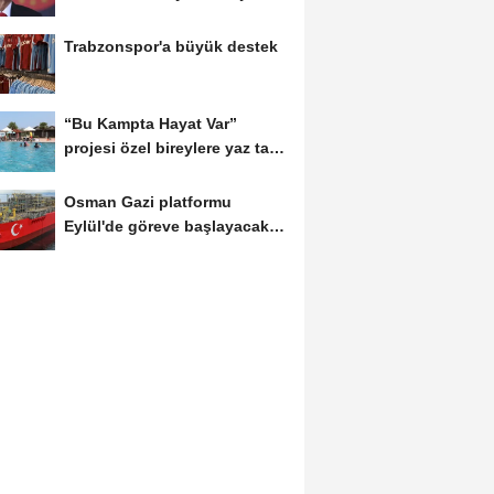
Trabzonspor'a büyük destek
“Bu Kampta Hayat Var”
projesi özel bireylere yaz tatili
sunuyor
Osman Gazi platformu
Eylül'de göreve başlayacak...
Gabar’da günlük...