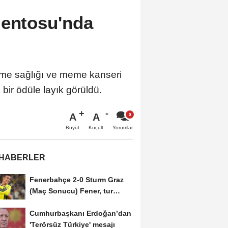
mentosu'nda
me sağlığı ve meme kanseri
bir ödüle layık görüldü.
A
A
Büyüt
Küçült
Yorumlar
 HABERLER
Fenerbahçe 2-0 Sturm Graz
(Maç Sonucu) Fener, tur
avantajını kaptı!
Cumhurbaşkanı Erdoğan’dan
'Terörsüz Türkiye' mesajı