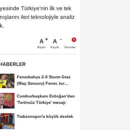
esinde Türkiye'nin ilk ve tek
larını ileri teknolojiyle analiz
k.
A
A
Büyüt
Küçült
Yorumlar
 HABERLER
Fenerbahçe 2-0 Sturm Graz
(Maç Sonucu) Fener, tur
avantajını kaptı!
Cumhurbaşkanı Erdoğan’dan
'Terörsüz Türkiye' mesajı
Trabzonspor'a büyük destek