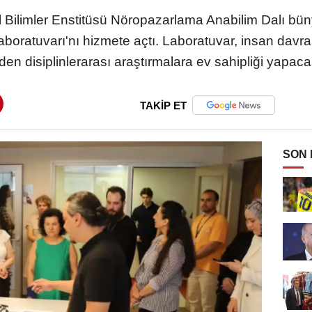
 Bilimler Enstitüsü Nöropazarlama Anabilim Dalı büny
boratuvarı'nı hizmete açtı. Laboratuvar, insan davranış
den disiplinlerarası araştırmalara ev sahipliği yapaca
TAKİP ET
SON