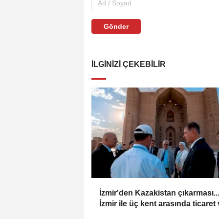
Gönder
İLGINIZI ÇEKEBILIR
İzmir'den Kazakistan çıkarması..
İzmir ile üç kent arasında ticaret
kültür köprüsü hedefi