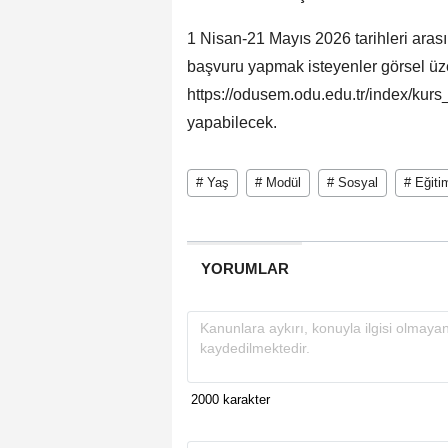
1 Nisan-21 Mayıs 2026 tarihleri aras
başvuru yapmak isteyenler görsel üz
https://odusem.odu.edu.tr/index/kurs_b
yapabilecek.
# Yaş
# Modül
# Sosyal
# Eğiti
YORUMLAR