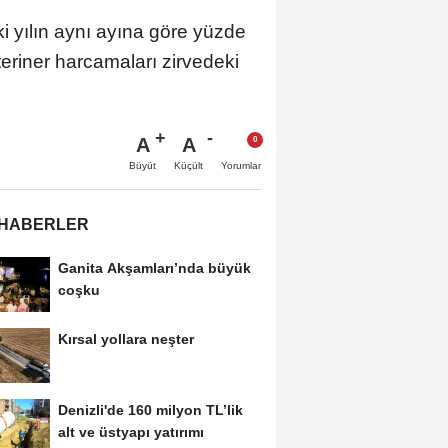
ki yılın aynı ayına göre yüzde
eriner harcamaları zirvedeki
A
A
Büyüt
Küçült
Yorumlar
 HABERLER
Ganita Akşamları’nda büyük
coşku
Kırsal yollara neşter
Denizli'de 160 milyon TL’lik
alt ve üstyapı yatırımı