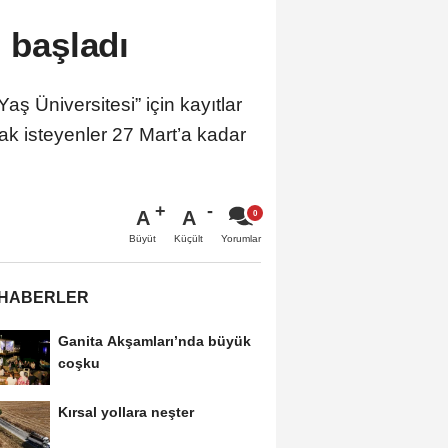
ı başladı
aş Üniversitesi” için kayıtlar
ak isteyenler 27 Mart’a kadar
A
A
Büyüt
Küçült
Yorumlar
 HABERLER
Ganita Akşamları’nda büyük
coşku
Kırsal yollara neşter