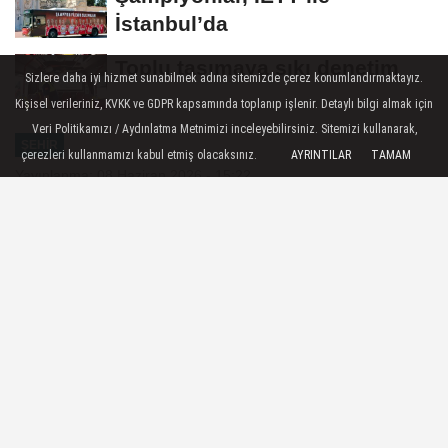
İstanbul’da
Toplu taşımaya sıkı denetim
Sizlere daha iyi hizmet sunabilmek adına sitemizde çerez konumlandırmaktayız.
Kişisel verileriniz, KVKK ve GDPR kapsamında toplanıp işlenir. Detaylı bilgi almak için
Veri Politikamızı / Aydınlatma Metnimizi inceleyebilirsiniz. Sitemizi kullanarak,
ŞEHIR
çerezleri kullanmamızı kabul etmiş olacaksınız.
AYRINTILAR
TAMAM
Yayınlanma: 08 Haziran 2026 - 15:22
Yeşilay'dan bağımlılıkla
mücadelede güçlü iş birliği
Aile ve Sosyal Hizmetler Bakanlığı ile
Türkiye Yeşilay Cemiyeti arasında
bağımlılıklarla mücadele alanındaki iş
birliğini güçlendirmek amacıyla protokol
imzalandı.