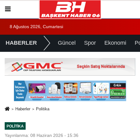
8 Ağustos 2026, Cumartesi
HABERLER
Güncel
Spor
Ekonomi
Po
Haberler
Politika
POLITIKA
Yayınlanma: 08 Haziran 2026 - 15:36