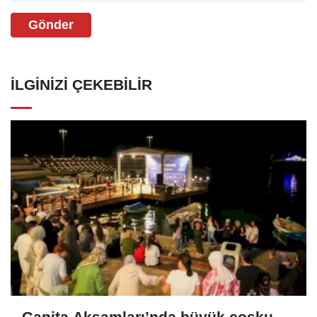
Gönder
İLGINIZI ÇEKEBILIR
Ganita Akşamları’nda büyük coşku